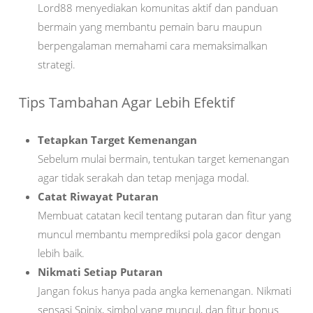
Lord88 menyediakan komunitas aktif dan panduan
bermain yang membantu pemain baru maupun
berpengalaman memahami cara memaksimalkan
strategi.
Tips Tambahan Agar Lebih Efektif
Tetapkan Target Kemenangan
Sebelum mulai bermain, tentukan target kemenangan
agar tidak serakah dan tetap menjaga modal.
Catat Riwayat Putaran
Membuat catatan kecil tentang putaran dan fitur yang
muncul membantu memprediksi pola gacor dengan
lebih baik.
Nikmati Setiap Putaran
Jangan fokus hanya pada angka kemenangan. Nikmati
sensasi Spinix, simbol yang muncul, dan fitur bonus