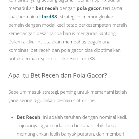
memadukan
bet receh
dengan
pola gacor
, terutama
saat bermain di
lord88
. Strategi ini memungkinkan
pemain dengan modal kecil tetap berkesempatan meraih
kemenangan besar tanpa harus menguras kantong.
Dalam artikel ini, kita akan membahas bagaimana
kombinasi bet receh dan pola gacor bisa dioptimalkan
untuk bermain Spinix di link resmi Lord88.
Apa Itu Bet Receh dan Pola Gacor?
Sebelum masuk strategi, penting untuk memahami istilah
yang sering digunakan pemain slot online.
Bet Receh
: Ini adalah taruhan dengan nominal kecil.
Tujuannya agar modal bisa bertahan lebih lama,
memungkinkan lebih banyak putaran, dan memberi