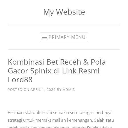
My Website
Skip
to
content
PRIMARY MENU
Kombinasi Bet Receh & Pola
Gacor Spinix di Link Resmi
Lord88
POSTED ON
APRIL 1, 2026
BY
ADMIN
Bermain slot online kini semakin seru dengan berbagai
strategi untuk memaksimalkan kemenangan. Salah satu
kombinasi yang sedang digemari pemain Spinix adalah