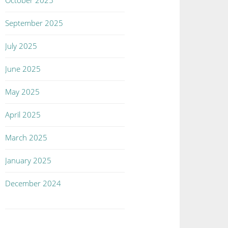
October 2025
September 2025
July 2025
June 2025
May 2025
April 2025
March 2025
January 2025
December 2024