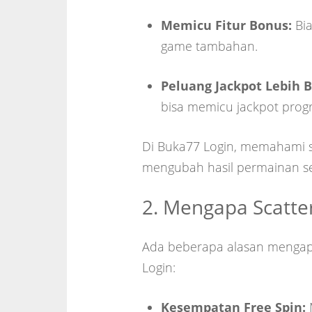
Memicu Fitur Bonus:
Bia
game tambahan.
Peluang Jackpot Lebih B
bisa memicu jackpot progre
Di Buka77 Login, memahami si
mengubah hasil permainan sec
2. Mengapa Scatter
Ada beberapa alasan mengapa
Login:
Kesempatan Free Spin: