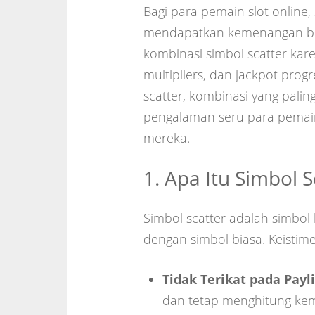
Bagi para pemain slot online,
mendapatkan kemenangan be
kombinasi simbol scatter kare
multipliers, dan jackpot progr
scatter, kombinasi yang palin
pengalaman seru para pemai
mereka.
1. Apa Itu Simbol S
Simbol scatter adalah simbo
dengan simbol biasa. Keistim
Tidak Terikat pada Payl
dan tetap menghitung ke