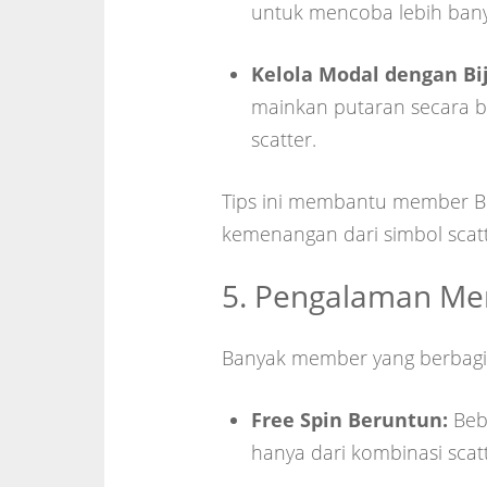
untuk mencoba lebih bany
Kelola Modal dengan Bi
mainkan putaran secara 
scatter.
Tips ini membantu member B
kemenangan dari simbol scatt
5. Pengalaman Me
Banyak member yang berbagi
Free Spin Beruntun:
Beb
hanya dari kombinasi scatt