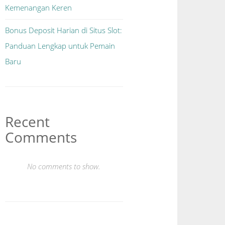
Kemenangan Keren
Bonus Deposit Harian di Situs Slot:
Panduan Lengkap untuk Pemain
Baru
Recent
Comments
No comments to show.