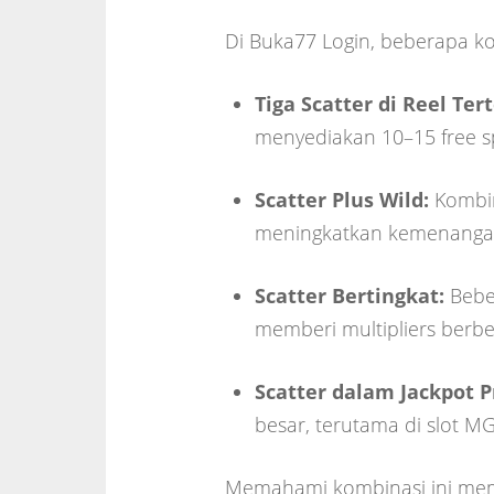
Di Buka77 Login, beberapa kom
Tiga Scatter di Reel Ter
menyediakan 10–15 free 
Scatter Plus Wild:
Kombin
meningkatkan kemenangan 
Scatter Bertingkat:
Beber
memberi multipliers berb
Scatter dalam Jackpot Pr
besar, terutama di slot MG
Memahami kombinasi ini me