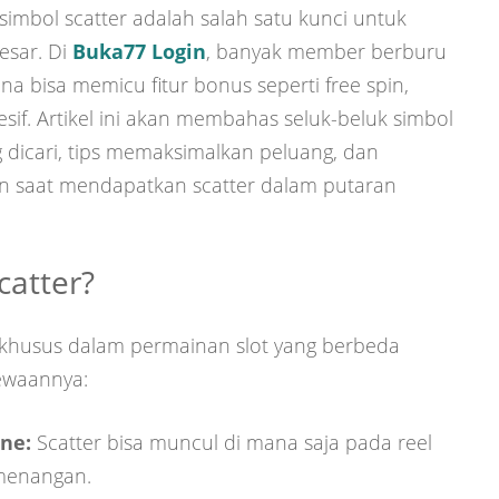
 simbol scatter adalah salah satu kunci untuk
sar. Di
Buka77 Login
, banyak member berburu
na bisa memicu fitur bonus seperti free spin,
esif. Artikel ini akan membahas seluk-beluk simbol
g dicari, tips memaksimalkan peluang, dan
n saat mendapatkan scatter dalam putaran
catter?
l khusus dalam permainan slot yang berbeda
ewaannya:
ine:
Scatter bisa muncul di mana saja pada reel
menangan.