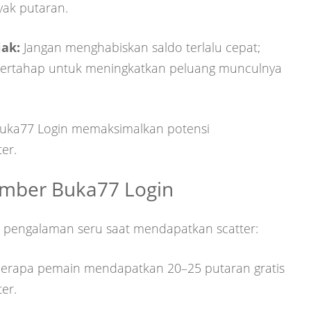
ak putaran.
jak:
Jangan menghabiskan saldo terlalu cepat;
bertahap untuk meningkatkan peluang munculnya
uka77 Login memaksimalkan potensi
er.
mber Buka77 Login
 pengalaman seru saat mendapatkan scatter:
erapa pemain mendapatkan 20–25 putaran gratis
er.