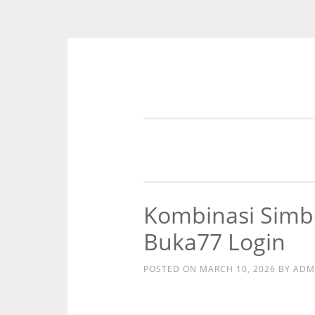
Skip
to
content
Kombinasi Simbol
Buka77 Login
POSTED ON
MARCH 10, 2026
BY
ADM