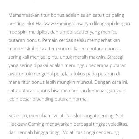
Memanfaatkan fitur bonus adalah salah satu tips paling
penting. Slot Hacksaw Gaming biasanya dilengkapi dengan
free spin, multiplier, dan simbol scatter yang memicu
putaran bonus. Pemain cerdas selalu memperhatikan
momen simbol scatter muncul, karena putaran bonus
sering kali menjadi pintu untuk meraih maxwin. Strategi
yang sering dipakai adalah menunggu beberapa putaran
awal untuk mengenal pola, lalu fokus pada putaran di
mana fitur bonus lebih mungkin muncul. Dengan cara ini,
satu putaran bonus bisa memberikan kemenangan jauh
lebih besar dibanding putaran normal.
Selain itu, memahami volatilitas slot sangat penting. Slot
Hacksaw Gaming menawarkan berbagai tingkat volatilitas,
dari rendah hingga tinggi. Volatilitas tinggi cenderung