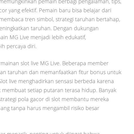
 memungkinkan pemain berbagi pengalaman, tips,
or yang efektif. Pemain baru bisa belajar dari
embaca tren simbol, strategi taruhan bertahap,
eningkatkan taruhan. Dengan dukungan
n MG Live menjadi lebih edukatif,
h percaya diri.
ermainan slot live MG Live. Beberapa member
n taruhan dan memanfaatkan fitur bonus untuk
ot live menghadirkan sensasi berbeda karena
fek membuat setiap putaran terasa hidup. Banyak
strategi pola gacor di slot membantu mereka
ng tanpa harus mengambil risiko besar