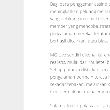
Bagi para penggemar casino on
meningkatkan peluang menang 
yang belakangan ramai diper
member yang mencoba strateg
pengalaman mereka, teruta
berhasil dicairkan, atau bias
MG Live sendiri dikenal kare
realistis, mulai dari roulette,
Setiap putaran disiarkan sec
pengalaman bermain terasa h
sekadar tebakan, melainkan s
tren permainan, manajemen m
Salah satu trik pola gacor 