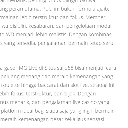
ar menarik, penting untuk diingat bahwa
g peran utama. Pola ini bukan formula ajaib,
rmainan lebih terstruktur dan fokus. Member
wa disiplin, kesabaran, dan pengelolaan modal
to WD menjadi lebih realistis. Dengan kombinasi
us yang tersedia, pengalaman bermain tetap seru
 gacor MG Live di Situs salju88 bisa menjadi cara
 peluang menang dan meraih kemenangan yang
roulette hingga baccarat dan slot live, strategi ini
h fokus, terstruktur, dan bijak. Dengan
nus menarik, dan pengalaman live casino yang
i platform ideal bagi siapa saja yang ingin bermain
 meraih kemenangan besar sekaligus sensasi
.