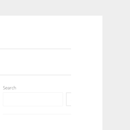
Search
SEARCH