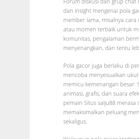
Forum diskusi dan grup chat
dan insight mengenai pola gac
member lama, misalnya cara m
atau momen terbaik untuk m
komunitas, pengalaman bermai
menyenangkan, dan tentu lebi
Pola gacor juga berlaku di p
mencoba menyesuaikan ukura
memicu kemenangan besar. Sl
animasi, grafis, dan suara e
pemain Situs salju88 merasa 
memaksimalkan peluang mena
sekaligus.