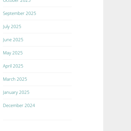
October 2025
September 2025
July 2025
June 2025
May 2025
April 2025
March 2025
January 2025
December 2024