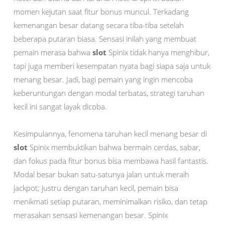
momen kejutan saat fitur bonus muncul. Terkadang
kemenangan besar datang secara tiba-tiba setelah
beberapa putaran biasa. Sensasi inilah yang membuat
pemain merasa bahwa
slot
Spinix tidak hanya menghibur,
tapi juga memberi kesempatan nyata bagi siapa saja untuk
menang besar. Jadi, bagi pemain yang ingin mencoba
keberuntungan dengan modal terbatas, strategi taruhan
kecil ini sangat layak dicoba.
Kesimpulannya, fenomena taruhan kecil menang besar di
slot
Spinix membuktikan bahwa bermain cerdas, sabar,
dan fokus pada fitur bonus bisa membawa hasil fantastis.
Modal besar bukan satu-satunya jalan untuk meraih
jackpot; justru dengan taruhan kecil, pemain bisa
menikmati setiap putaran, meminimalkan risiko, dan tetap
merasakan sensasi kemenangan besar. Spinix