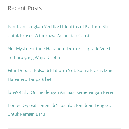
Recent Posts
Panduan Lengkap Verifikasi Identitas di Platform Slot
untuk Proses Withdrawal Aman dan Cepat
Slot Mystic Fortune Habanero Deluxe: Upgrade Versi
Terbaru yang Wajib Dicoba
Fitur Deposit Pulsa di Platform Slot: Solusi Praktis Main
Habanero Tanpa Ribet
luna99 Slot Online dengan Animasi Kemenangan Keren
Bonus Deposit Harian di Situs Slot: Panduan Lengkap
untuk Pemain Baru