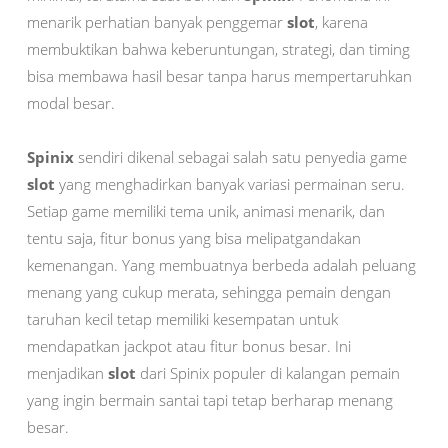
menarik perhatian banyak penggemar
slot
, karena
membuktikan bahwa keberuntungan, strategi, dan timing
bisa membawa hasil besar tanpa harus mempertaruhkan
modal besar.
Spinix
sendiri dikenal sebagai salah satu penyedia game
slot
yang menghadirkan banyak variasi permainan seru.
Setiap game memiliki tema unik, animasi menarik, dan
tentu saja, fitur bonus yang bisa melipatgandakan
kemenangan. Yang membuatnya berbeda adalah peluang
menang yang cukup merata, sehingga pemain dengan
taruhan kecil tetap memiliki kesempatan untuk
mendapatkan jackpot atau fitur bonus besar. Ini
menjadikan
slot
dari Spinix populer di kalangan pemain
yang ingin bermain santai tapi tetap berharap menang
besar.