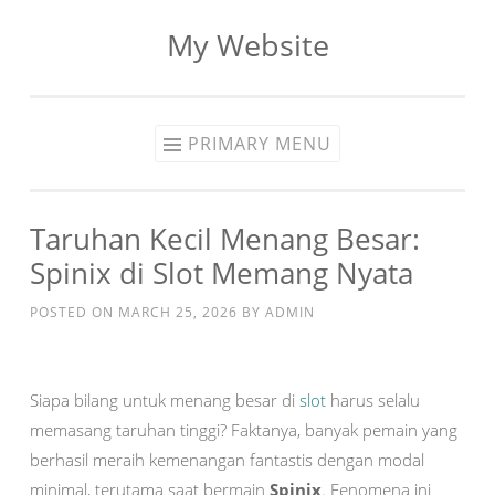
My Website
Skip
to
content
PRIMARY MENU
Taruhan Kecil Menang Besar:
Spinix di Slot Memang Nyata
POSTED ON
MARCH 25, 2026
BY
ADMIN
Siapa bilang untuk menang besar di
slot
harus selalu
memasang taruhan tinggi? Faktanya, banyak pemain yang
berhasil meraih kemenangan fantastis dengan modal
minimal, terutama saat bermain
Spinix
. Fenomena ini